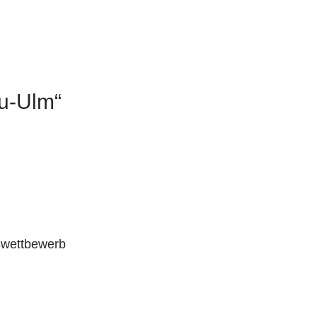
u-Ulm“
swettbewerb