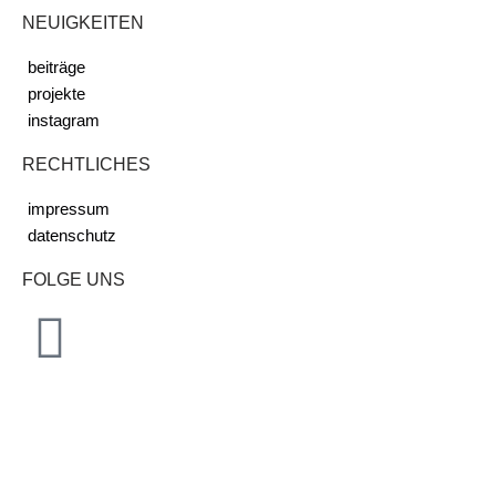
NEUIGKEITEN
beiträge
projekte
instagram
RECHTLICHES
impressum
datenschutz
FOLGE UNS
Cookie-Hinweis
Wir verwenden Cookies auf unserer Website, um Ihnen die
bestmögliche Erfahrung zu bieten, indem wir uns an Ihre